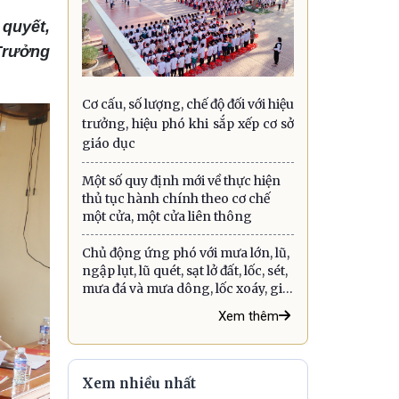
 quyết,
 Trưởng
Cơ cấu, số lượng, chế độ đối với hiệu
trưởng, hiệu phó khi sắp xếp cơ sở
giáo dục
Một số quy định mới về thực hiện
thủ tục hành chính theo cơ chế
một cửa, một cửa liên thông
Chủ động ứng phó với mưa lớn, lũ,
ngập lụt, lũ quét, sạt lở đất, lốc, sét,
mưa đá và mưa dông, lốc xoáy, gió
giật mạnh, trên biển
Xem thêm
Xem nhiều nhất