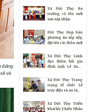
Xã Đức Thọ: Ba
trường có tên mới
sau sáp nhập.
Đức Thọ: Họp bàn
phương án sắp xếp,
đặt tên các thôn mới
Xã Đức Thọ: Lãnh
đạo thăm hỏi gia
ễn Đăng
đình Anh Lê Xuân
Mậu đang đối mặt
 xã và
với bạo bệnh.
Xã Đức Thọ: Trang
trọng tổ chức Lễ
truy điệu và an táng
Mẹ Việt Nam Anh
hùng
Xã Đức Thọ: Triển
khai lấy ý kiến Nhân