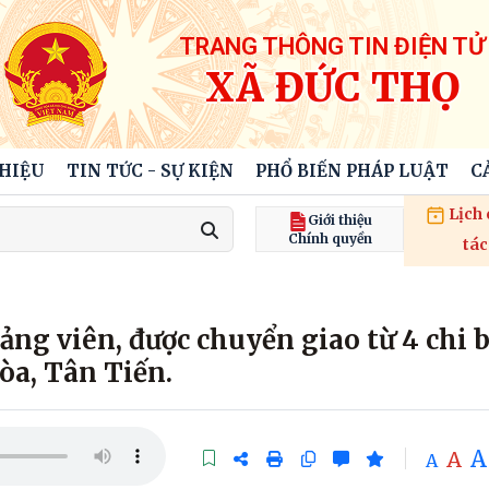
TRANG THÔNG TIN ĐIỆN TỬ
XÃ ĐỨC THỌ
THIỆU
TIN TỨC - SỰ KIỆN
PHỔ BIẾN PHÁP LUẬT
C
Lịch
Giới thiệu
Chính quyền
tác
ảng viên, được chuyển giao từ 4 chi b
a, Tân Tiến.
A
A
A