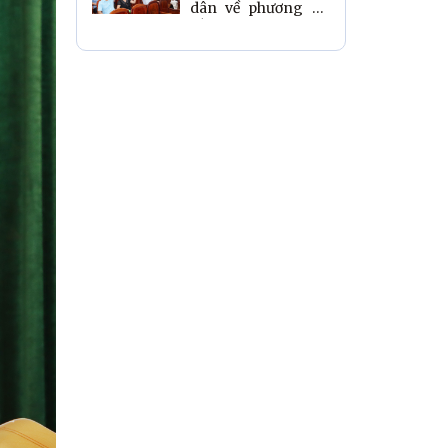
dân về phương án
sắp xếp, tổ chức, đặt
tên thôn trên địa
bàn xã.