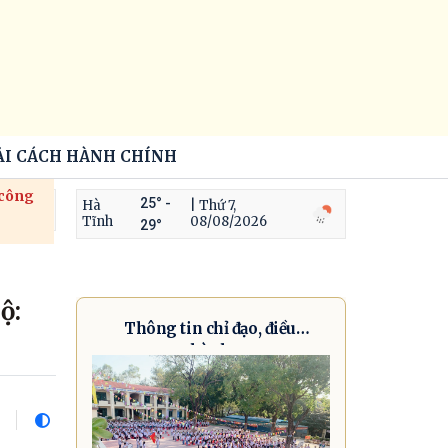
ẢI CÁCH HÀNH CHÍNH
 công
25° -
Hà
| Thứ 7,
Tĩnh
08/08/2026
29°
ộ:
Thông tin chỉ đạo, điều
hành