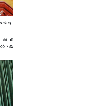
Trưởng
 chi bộ
 có 785