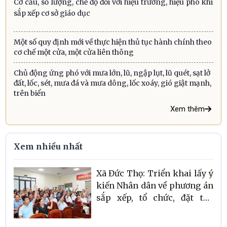
Cơ cấu, số lượng, chế độ đối với hiệu trưởng, hiệu phó khi
sắp xếp cơ sở giáo dục
Một số quy định mới về thực hiện thủ tục hành chính theo
cơ chế một cửa, một cửa liên thông
Chủ động ứng phó với mưa lớn, lũ, ngập lụt, lũ quét, sạt lở
đất, lốc, sét, mưa đá và mưa dông, lốc xoáy, gió giật mạnh,
trên biển
Xem thêm
Xem nhiều nhất
Xã Đức Thọ: Triển khai lấy ý
kiến Nhân dân về phương án
sắp xếp, tổ chức, đặt tên
thôn trên địa bàn xã.