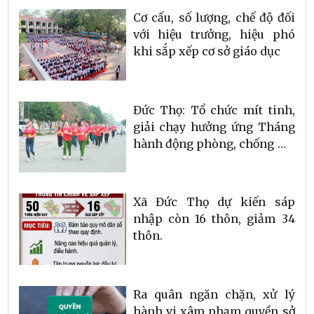
Cơ cấu, số lượng, chế độ đối
với hiệu trưởng, hiệu phó
khi sắp xếp cơ sở giáo dục
Đức Thọ: Tổ chức mít tinh,
giải chạy hưởng ứng Tháng
hành động phòng, chống ma
túy năm 2026
Xã Đức Thọ dự kiến sáp
nhập còn 16 thôn, giảm 34
thôn.
Ra quân ngăn chặn, xử lý
hành vi xâm phạm quyền sở