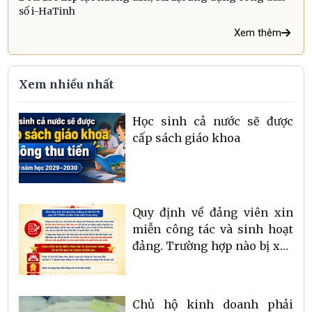
số i-HaTinh
Xem thêm
Xem nhiều nhất
Học sinh cả nước sẽ được
cấp sách giáo khoa
Quy định về đảng viên xin
miễn công tác và sinh hoạt
đảng. Trường hợp nào bị xóa
tên trong danh sách đảng
viên?
Chủ hộ kinh doanh phải