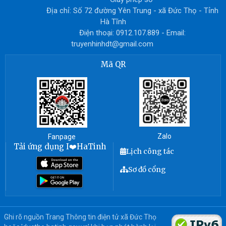
Địa chỉ: Số 72 đường Yên Trung - xã Đức Thọ - Tỉnh
Hà Tĩnh
Điện thoại: 0912.107.889 - Email:
truyenhinhdt@gmail.com
Mã QR
Zalo
Fanpage
Tải ứng dụng I❤️HaTinh
Lịch công tác
Sơ đồ cổng
Ghi rõ nguồn Trang Thông tin điện tử xã Đức Thọ