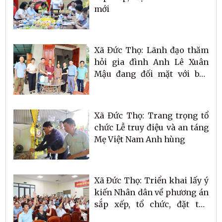
mới
Xã Đức Thọ: Lãnh đạo thăm
hỏi gia đình Anh Lê Xuân
Mậu đang đối mặt với bạo
bệnh.
Xã Đức Thọ: Trang trọng tổ
chức Lễ truy điệu và an táng
Mẹ Việt Nam Anh hùng
Xã Đức Thọ: Triển khai lấy ý
kiến Nhân dân về phương án
sắp xếp, tổ chức, đặt tên
thôn trên địa bàn xã.