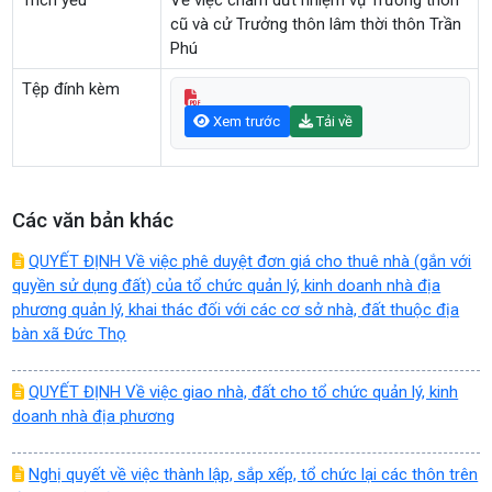
Trích yếu
Về việc chấm dứt nhiệm vụ Trưởng thôn
cũ và cử Trưởng thôn lâm thời thôn Trần
Phú
Tệp đính kèm
Xem trước
Tải về
Các văn bản khác
QUYẾT ĐỊNH Về việc phê duyệt đơn giá cho thuê nhà (gắn với
quyền sử dụng đất) của tổ chức quản lý, kinh doanh nhà địa
phương quản lý, khai thác đối với các cơ sở nhà, đất thuộc địa
bàn xã Đức Thọ
QUYẾT ĐỊNH Về việc giao nhà, đất cho tổ chức quản lý, kinh
doanh nhà địa phương
Nghị quyết về việc thành lập, sắp xếp, tổ chức lại các thôn trên