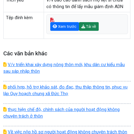
Trích yếu
V/v báo cáo danh sách mộ liệt sĩ chưa
có thông tin để lấy mẫu giám định ADN
Tệp đính kèm
Xem trước
Tải về
Các văn bản khác
V/v triển khai xây dựng nông thôn mới, khu dân cư kiểu mẫu
sau sáp nhập thôn
phối hợp, hỗ trợ khảo sát, đo đạc, thu thập thông tin, phục vụ
lập Quy hoạch chung xã Đức Thọ
thực hiện chế độ, chính sách của người hoạt động không
chuyên trách ở thôn
Về việc nộp hồ sơ người hoạt động không chuyên trách thôn