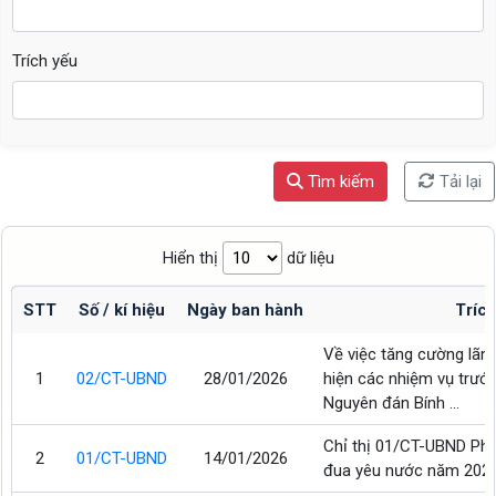
Trích yếu
Tìm kiếm
Tải lại
Hiển thị
dữ liệu
STT
Số / kí hiệu
Ngày ban hành
Trích
Về việc tăng cường lãn
1
02/CT-UBND
28/01/2026
hiện các nhiệm vụ trước
Nguyên đán Bính ...
Chỉ thị 01/CT-UBND Phá
2
01/CT-UBND
14/01/2026
đua yêu nước năm 202