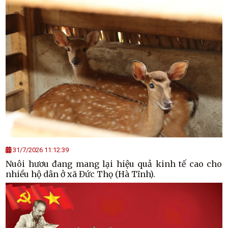
31/7/2026 11:12:39
Nuôi hươu đang mang lại hiệu quả kinh tế cao cho
nhiều hộ dân ở xã Đức Thọ (Hà Tĩnh).