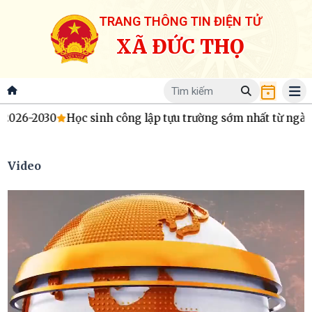
TRANG THÔNG TIN ĐIỆN TỬ
XÃ ĐỨC THỌ
30
Học sinh công lập tựu trường sớm nhất từ ngày 22/8
Đứ
Video