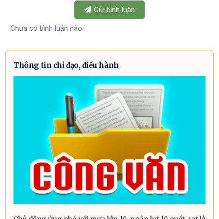
Gửi bình luận
Chưa có bình luận nào.
Thông tin chỉ đạo, điều hành
Chủ động ứng phó với mưa lớn, lũ, ngập lụt, lũ quét, sạt lở