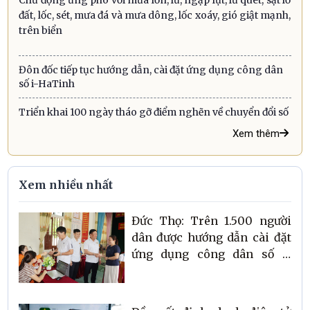
đất, lốc, sét, mưa đá và mưa dông, lốc xoáy, gió giật mạnh,
trên biển
Đôn đốc tiếp tục hướng dẫn, cài đặt ứng dụng công dân
số i-HaTinh
Triển khai 100 ngày tháo gỡ điểm nghẽn về chuyển đổi số
Xem thêm
Xem nhiều nhất
Đức Thọ: Trên 1.500 người
dân được hướng dẫn cài đặt
ứng dụng công dân số i-
HaTinh trong buổi sáng
ngày đầu ra quân.